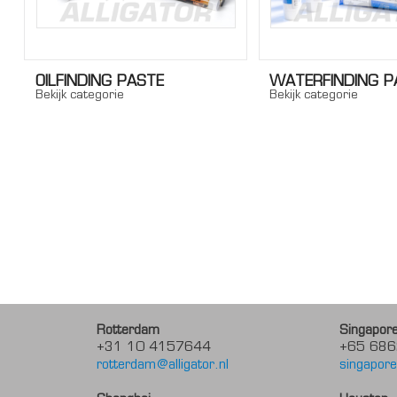
OILFINDING PASTE
WATERFINDING P
Bekijk categorie
Bekijk categorie
Rotterdam
Singapor
+31 10 4157644
+65 686
rotterdam@alligator.nl
singapore