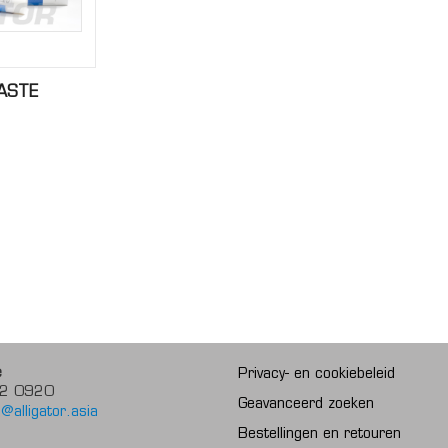
ASTE
e
Privacy- en cookiebeleid
2 0920
Geavanceerd zoeken
@alligator.asia
Bestellingen en retouren