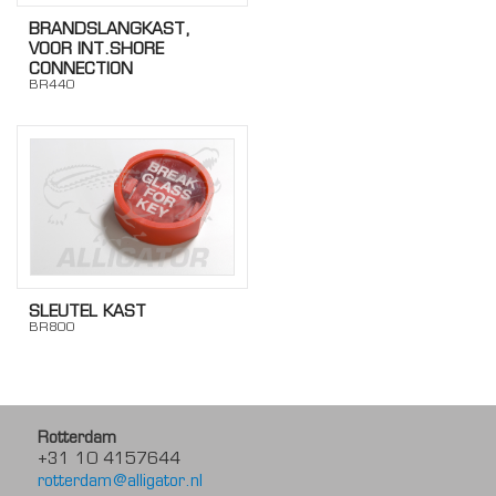
BRANDSLANGKAST,
VOOR INT.SHORE
CONNECTION
BR440
SLEUTEL KAST
BR800
Rotterdam
+31 10 4157644
rotterdam@alligator.nl